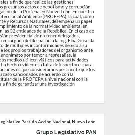
es a fin de que realice las gestiones
los presuntos actos de nepotismo y corrupción
gación de la Profepa en Nuevo León. En nuestro
otección al Ambiente (PROFEPA), la cual, como
nte y Recursos Naturales, desempeña un papel
umplimiento de la normatividad ambiental en
n las 32 entidades de la República. En el caso de
sión presidencial de no tener delegados,
 encargada del despacho a la Ing. Elba Griselda
eto de múltiples inconformidades debido a su
de los propios trabajadores del organismo ante
l anonimato por temor a represalias, la
dos medios utilicen viáticos para actividades
 ha hecho evidente la falta de inspectores para
tuaciones es que consideramos pertinente que los
su caso sancionados de acuerdo con la
itular de la PROFEPA a nivel nacional con la
a fin de garantizar una investigación
egislativo Partido Acción Nacional, Nuevo León.
Grupo Legislativo PAN