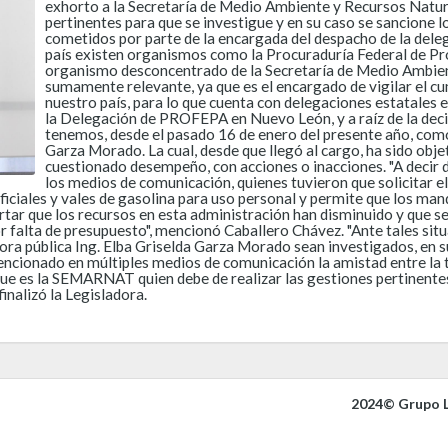
exhorto a la Secretaría de Medio Ambiente y Recursos Natural
pertinentes para que se investigue y en su caso se sancione 
cometidos por parte de la encargada del despacho de la dele
país existen organismos como la Procuraduría Federal de Pr
organismo desconcentrado de la Secretaría de Medio Ambie
sumamente relevante, ya que es el encargado de vigilar el c
nuestro país, para lo que cuenta con delegaciones estatales e
la Delegación de PROFEPA en Nuevo León, y a raíz de la deci
tenemos, desde el pasado 16 de enero del presente año, como
Garza Morado. La cual, desde que llegó al cargo, ha sido obj
cuestionado desempeño, con acciones o inacciones. "A decir 
los medios de comunicación, quienes tuvieron que solicitar e
oficiales y vales de gasolina para uso personal y permite que los man
ortar que los recursos en esta administración han disminuido y que se
 por falta de presupuesto", mencionó Caballero Chávez. "Ante tales si
ora pública Ing. Elba Griselda Garza Morado sean investigados, en 
encionado en múltiples medios de comunicación la amistad entre la t
e es la SEMARNAT quien debe de realizar las gestiones pertinentes 
inalizó la Legisladora.
2024© Grupo L