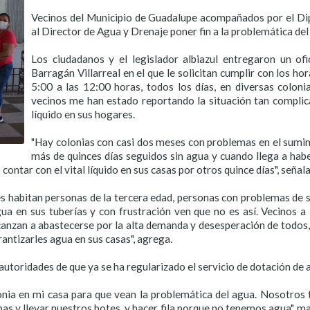
Vecinos del Municipio de Guadalupe acompañados por el Dip
al Director de Agua y Drenaje poner fin a la problemática del
Los ciudadanos y el legislador albiazul entregaron un ofi
Barragán Villarreal en el que le solicitan cumplir con los ho
5:00 a las 12:00 horas, todos los días, en diversas coloni
vecinos me han estado reportando la situación tan complica
líquido en sus hogares.
"Hay colonias con casi dos meses con problemas en el sumin
más de quinces días seguidos sin agua y cuando llega a hab
contar con el vital líquido en sus casas por otros quince días", señala
s habitan personas de la tercera edad, personas con problemas de s
ua en sus tuberías y con frustración ven que no es así. Vecinos a l
zan a abastecerse por la alta demanda y desesperación de todos, l
rantizarles agua en sus casas", agrega.
autoridades de que ya se ha regularizado el servicio de dotación de a
olonia en mi casa para que vean la problemática del agua. Nosotro
pas y llevar nuestros botes, y hacer fila porque no tenemos agua", ma