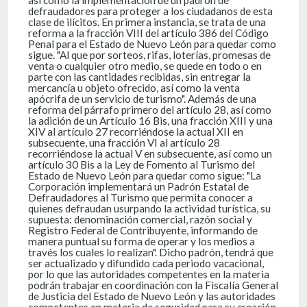
defraudadores para proteger a los ciudadanos de esta
clase de ilícitos. En primera instancia, se trata de una
reforma a la fracción VIII del artículo 386 del Código
Penal para el Estado de Nuevo León para quedar como
sigue. "Al que por sorteos, rifas, loterías, promesas de
venta o cualquier otro medio, se quede en todo o en
parte con las cantidades recibidas, sin entregar la
mercancía u objeto ofrecido, así como la venta
apócrifa de un servicio de turismo". Además de una
reforma del párrafo primero del artículo 28, así como
la adición de un Artículo 16 Bis, una fracción XIII y una
XIV al artículo 27 recorriéndose la actual XII en
subsecuente, una fracción VI al artículo 28
recorriéndose la actual V en subsecuente, así como un
artículo 30 Bis a la Ley de Fomento al Turismo del
Estado de Nuevo León para quedar como sigue: "La
Corporación implementará un Padrón Estatal de
Defraudadores al Turismo que permita conocer a
quienes defraudan usurpando la actividad turística, su
supuesta: denominación comercial, razón social y
Registro Federal de Contribuyente, informando de
manera puntual su forma de operar y los medios a
través los cuales lo realizan". Dicho padrón, tendrá que
ser actualizado y difundido cada periodo vacacional,
por lo que las autoridades competentes en la materia
podrán trabajar en coordinación con la Fiscalía General
de Justicia del Estado de Nuevo León y las autoridades
competentes en materia de seguridad para su creación