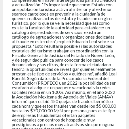
y actualización. "Es importante que como Estado con
una población turística activa al interior y al exterior
seamos cautelosos en prevenir a la ciudadanía de
quienes realizan actos de estafa y fraude con un giro
turístico, por lo que se ve la necesidad que así como
existe la facultad de la autoridad para establecer un
catálogo de prestadores de servicios, exista un
catálogo de agrupaciones y organizaciones dedicadas
al fraude en este rubro", explicó Eduardo Leal sobre su
propuesta. "Esto resultaría posible si las autoridades
estatales del turismo trabajan en coordinación con la
Fiscalía General de Justicia del Estado de Nuevo León,
y de seguridad pública para conocer de los casos
denunciados y sus cifras, de esta forma el ciudadano
tendrá la oportunidad de investigar quienes realmente
prestan este tipo de servicios y quiénes no", añadió Leal
Buenfil. Según datos de la Procuraduría Federal del
Consumidor (PROFECO), en 2022 la posibilidad de ser
estafado al adquirir un paquete vacacional vía redes
sociales recaía en un 100%. Así mismo, en el año 2022
la Asociación Mexicana de Agencia de Viajes (AMAV)
informó que recibió 450 quejas de fraude cibernético
cada hora y que estos fraudes van desde los $5,000.00
hasta los $70,000.00 M/N por persona, pues este tipo
de empresas fraudulentas ofertan paquetes
vacacionales con centros de hospedaje muy
prestigiosos a precios muy atractivos sin que ninguna
autoridad pueda detenerlos.