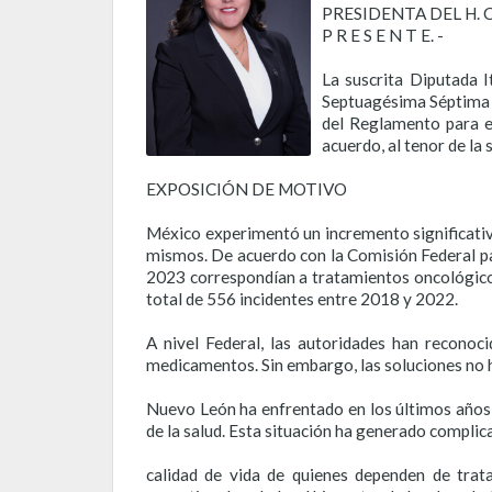
PRESIDENTA DEL H.
P R E S E N T E. -
La suscrita Diputada I
Septuagésima Séptima L
del Reglamento para e
acuerdo, al tenor de la 
EXPOSICIÓN DE MOTIVO
México experimentó un incremento significativo 
mismos. De acuerdo con la Comisión Federal pa
2023 correspondían a tratamientos oncológic
total de 556 incidentes entre 2018 y 2022.
A nivel Federal, las autoridades han reconoc
medicamentos. Sin embargo, las soluciones no h
Nuevo León ha enfrentado en los últimos años 
de la salud. Esta situación ha generado complic
calidad de vida de quienes dependen de trata