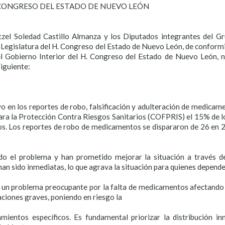
 CONGRESO DEL ESTADO DE NUEVO LEÓN
tzel Soledad Castillo Almanza y los Diputados integrantes del Gr
egislatura del H. Congreso del Estado de Nuevo León, de conformida
l Gobierno Interior del H. Congreso del Estado de Nuevo León, n
siguiente:
en los reportes de robo, falsificación y adulteración de medicamen
ra la Protección Contra Riesgos Sanitarios (COFPRIS) el 15% de lo
os. Los reportes de robo de medicamentos se dispararon de 26 en
ido el problema y han prometido mejorar la situación a través de
an sido inmediatas, lo que agrava la situación para quienes depend
un problema preocupante por la falta de medicamentos afectando t
aciones graves, poniendo en riesgo la
mientos específicos. Es fundamental priorizar la distribución 