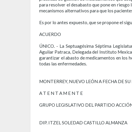
para resolver el desabasto que pone en riesgo 
mecanismos alternativos para que los paciente
Es por lo antes expuesto, que se propone el sig
ACUERDO
ÚNICO. - La Septuagésima Séptima Legislatur
Aguilar Patraca, Delegada del Instituto Mexican
garantizar el abasto de medicamentos en los hos
todas las enfermedades.
MONTERREY, NUEVO LEÓN A FECHA DE SU
A T E N T A M E N T E
GRUPO LEGISLATIVO DEL PARTIDO ACCIÓ
DIP. ITZEL SOLEDAD CASTILLO ALMANZA