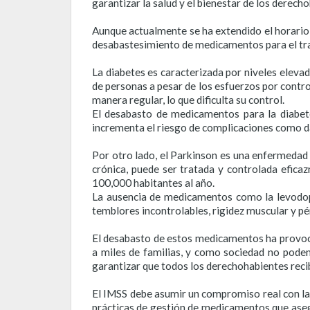
garantizar la salud y el bienestar de los derech
Aunque actualmente se ha extendido el horario d
desabastesimiento de medicamentos para el tr
La diabetes es caracterizada por niveles elev
de personas a pesar de los esfuerzos por cont
manera regular, lo que dificulta su control.
El desabasto de medicamentos para la diabete
incrementa el riesgo de complicaciones como da
Por otro lado, el Parkinson es una enfermedad
crónica, puede ser tratada y controlada efica
100,000 habitantes al año.
La ausencia de medicamentos como la levodopa
temblores incontrolables, rigidez muscular y pér
El desabasto de estos medicamentos ha provocad
a miles de familias, y como sociedad no podem
garantizar que todos los derechohabientes recib
El IMSS debe asumir un compromiso real con la s
prácticas de gestión de medicamentos que asegur