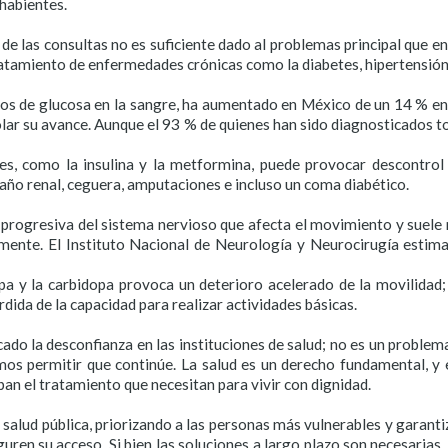
ohabientes.
e las consultas no es suficiente dado al problemas principal que e
atamiento de enfermedades crónicas como la diabetes, hipertensió
ados de glucosa en la sangre, ha aumentado en México de un 14 % e
rolar su avance. Aunque el 93 % de quienes han sido diagnosticados
s, como la insulina y la metformina, puede provocar descontrol e
ño renal, ceguera, amputaciones e incluso un coma diabético.
 progresiva del sistema nervioso que afecta el movimiento y suele 
zmente. El Instituto Nacional de Neurología y Neurocirugía estim
 y la carbidopa provoca un deterioro acelerado de la movilidad; 
dida de la capacidad para realizar actividades básicas.
o la desconfianza en las instituciones de salud; no es un problema
os permitir que continúe. La salud es un derecho fundamental, y es
an el tratamiento que necesitan para vivir con dignidad.
alud pública, priorizando a las personas más vulnerables y garanti
en su acceso. Si bien las soluciones a largo plazo son necesarias,