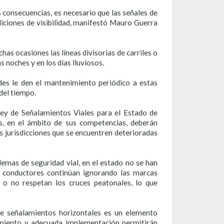
 consecuencias, es necesario que las señales de
diciones de visibilidad, manifestó Mauro Guerra
as ocasiones las líneas divisorias de carriles o
s noches y en los días lluviosos.
des le den el mantenimiento periódico a estas
del tiempo.
 Ley de Señalamientos Viales para el Estado de
s, en el ámbito de sus competencias, deberán
s jurisdicciones que se encuentren deterioradas
lemas de seguridad vial, en el estado no se han
s conductores continúan ignorando las marcas
os o no respetan los cruces peatonales, lo que
 de señalamientos horizontales es un elemento
imiento y adecuada implementación permitirán