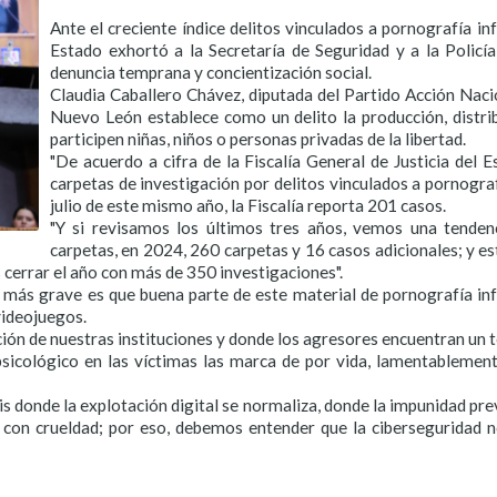
Ante el creciente índice delitos vinculados a pornografía in
Estado exhortó a la Secretaría de Seguridad y a la Policí
denuncia temprana y concientización social.
Claudia Caballero Chávez, diputada del Partido Acción Naci
Nuevo León establece como un delito la producción, distri
participen niñas, niños o personas privadas de la libertad.
"De acuerdo a cifra de la Fiscalía General de Justicia del
carpetas de investigación por delitos vinculados a pornograf
julio de este mismo año, la Fiscalía reporta 201 casos.
"Y si revisamos los últimos tres años, vemos una tenden
carpetas, en 2024, 260 carpetas y 16 casos adicionales; y e
 cerrar el año con más de 350 investigaciones".
 más grave es que buena parte de este material de pornografía infan
videojuegos.
ión de nuestras instituciones y donde los agresores encuentran un te
psicológico en las víctimas las marca de por vida, lamentablemen
sis donde la explotación digital se normaliza, donde la impunidad pre
on crueldad; por eso, debemos entender que la ciberseguridad no 