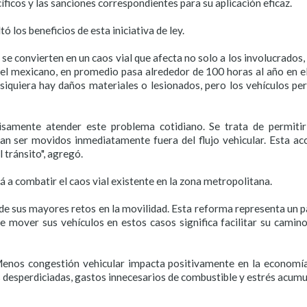
ficos y las sanciones correspondientes para su aplicación eficaz.
 los beneficios de esta iniciativa de ley.
se convierten en un caos vial que afecta no solo a los involucrados, 
el mexicano, en promedio pasa alrededor de 100 horas al año en el
iquiera hay daños materiales o lesionados, pero los vehículos pe
samente atender este problema cotidiano. Se trata de permitir
n ser movidos inmediatamente fuera del flujo vehicular. Esta acci
 tránsito", agregó.
 a combatir el caos vial existente en la zona metropolitana.
de sus mayores retos en la movilidad. Esta reforma representa un p
de mover sus vehículos en estos casos significa facilitar su camin
. Menos congestión vehicular impacta positivamente en la economí
s desperdiciadas, gastos innecesarios de combustible y estrés acumu