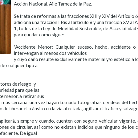
Acción Nacional, Aile Tamez de la Paz.
Se trata de reformas a las fracciones XIII y XIV del Artículo 6
adiciona una fracción I Bis al artículo 8 y una fracción XV al A
1, todos de la Ley de Movilidad Sostenible, de Accesibilidad
para quedar como sigue:
"Accidente Menor: Cualquier suceso, hecho, accidente o 
intervengan al menos dos vehículos
y cuyo daño resulte exclusivamente material y/o estético a l
 de cualquier tipo a
tores de riesgo; y
oriedad para que las
e menor, a retirar sus
a más cercana, una vez hayan tomado fotografías o videos del hech
de liberar el tránsito en la vía afectada, agilizar el trafico y salvagu
plicará, siempre y cuando, cuenten con seguro vehicular vigente, 
ones de circular, así como no existan indicios que ninguno de los 
efaciente. De igual