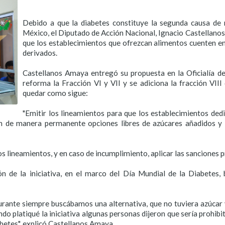
Debido a que la diabetes constituye la segunda causa de 
México, el Diputado de Acción Nacional, Ignacio Castellano
que los establecimientos que ofrezcan alimentos cuenten en
derivados.
Castellanos Amaya entregó su propuesta en la Oficialía de
reforma la Fracción VI y VII y se adiciona la fracción VIII 
quedar como sigue:
"Emitir los lineamientos para que los establecimientos ded
n de manera permanente opciones libres de azúcares añadidos y
os lineamientos, y en caso de incumplimiento, aplicar las sanciones p
n de la iniciativa, en el marco del Día Mundial de la Diabetes, b
rante siempre buscábamos una alternativa, que no tuviera azúcar 
ando platiqué la iniciativa algunas personas dijeron que sería prohib
abetes", explicó Castellanos Amaya.