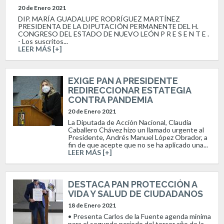
20 de Enero 2021
DIP. MARÍA GUADALUPE RODRÍGUEZ MARTÍNEZ
PRESIDENTA DE LA DIPUTACIÓN PERMANENTE DEL H.
CONGRESO DEL ESTADO DE NUEVO LEÓN P R E S E N T E .
- Los suscritos...
LEER MÁS [+]
EXIGE PAN A PRESIDENTE
REDIRECCIONAR ESTATEGIA
CONTRA PANDEMIA
20 de Enero 2021
La Diputada de Acción Nacional, Claudia
Caballero Chávez hizo un llamado urgente al
Presidente, Andrés Manuel López Obrador, a
fin de que acepte que no se ha aplicado una...
LEER MÁS [+]
DESTACA PAN PROTECCIÓN A
VIDA Y SALUD DE CIUDADANOS
18 de Enero 2021
• Presenta Carlos de la Fuente agenda minima
para el segundo periodo del tercer año de la