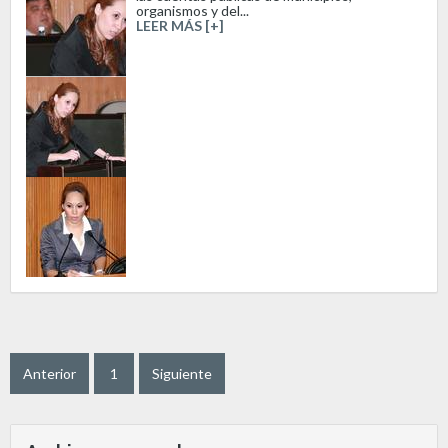
organismos y del...
LEER MÁS [+]
Anterior
1
Siguiente