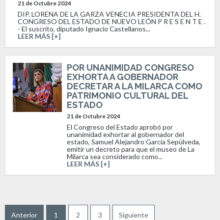
21 de Octubre 2024
DIP. LORENA DE LA GARZA VENECIA PRESIDENTA DEL H.
CONGRESO DEL ESTADO DE NUEVO LEÓN P R E S E N T E .
- El suscrito, diputado Ignacio Castellanos...
LEER MÁS [+]
POR UNANIMIDAD CONGRESO
EXHORTA A GOBERNADOR
DECRETAR A LA MILARCA COMO
PATRIMONIO CULTURAL DEL
ESTADO
21 de Octubre 2024
El Congreso del Estado aprobó por
unanimidad exhortar al gobernador del
estado, Samuel Alejandro García Sepúlveda,
emitir un decreto para que el museo de La
Milarca sea considerado como...
LEER MÁS [+]
Anterior
1
2
3
Siguiente