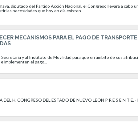
aya, diputado del Partido Acción Nacional, el Congreso llevará a cabo u
utir las necesidades que hoy en día existen...
ECER MECANISMOS PARA EL PAGO DE TRANSPORTE
ADAS
 Secretaría y al Instituto de Movilidad para que en ámbito de sus atribu
 e implementen el pago...
DEL H. CONGRESO DEL ESTADO DE NUEVO LEÓN P R E S E N T E. - 