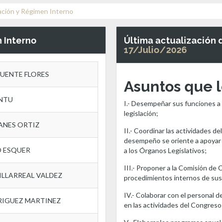
ación y Régimen Interno
 Interno
Última actualización 
17/Julio/2026
FUENTE FLORES
Asuntos que 
ANTU
I.- Desempeñar sus funciones a p
legislación;
ANES ORTIZ
II.- Coordinar las actividades d
desempeño se oriente a apoyar l
O ESQUER
a los Órganos Legislativos;
III.- Proponer a la Comisión de
VILLARREAL VALDEZ
procedimientos internos de sus
IV.- Colaborar con el personal 
RIGUEZ MARTINEZ
en las actividades del Congreso 