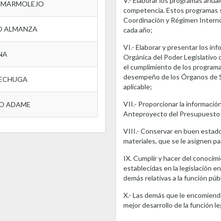
V.- Elaborar los programas anua
A MARMOLEJO
competencia. Estos programas s
Coordinación y Régimen Interno
LO ALMANZA
cada año;
VI.- Elaborar y presentar los inf
NA
Orgánica del Poder Legislativo d
el cumplimiento de los programa
desempeño de los Órganos de So
LECHUGA
aplicable;
VII.- Proporcionar la información
O ADAME
Anteproyecto del Presupuesto 
VIII.- Conservar en buen estado 
materiales, que se le asignen p
IX. Cumplir y hacer del conocimi
establecidas en la legislación e
demás relativas a la función públ
X.- Las demás que le encomiende
mejor desarrollo de la función leg