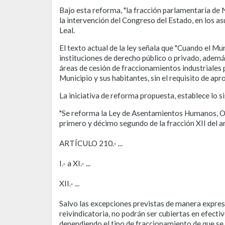
Bajo esta reforma, "la fracción parlamentaria de
la intervención del Congreso del Estado, en los a
Leal.
El texto actual de la ley señala que "Cuando el M
instituciones de derecho público o privado, ademá
áreas de cesión de fraccionamientos industriales 
Municipio y sus habitantes, sin el requisito de ap
La iniciativa de reforma propuesta, establece lo s
"Se reforma la Ley de Asentamientos Humanos, Or
primero y décimo segundo de la fracción XII del a
ARTÍCULO 210.- ...
I.- a XI.- ...
XII.- ...
Salvo las excepciones previstas de manera expresa 
reivindicatoria, no podrán ser cubiertas en efecti
dependiendo el tipo de fraccionamiento de que se 