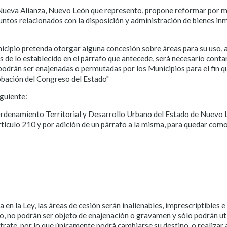
 Nueva Alianza, Nuevo León que represento, propone reformar por mo
suntos relacionados con la disposición y administración de bienes i
unicipio pretenda otorgar alguna concesión sobre áreas para su uso,
s de lo establecido en el párrafo que antecede, será necesario conta
podrán ser enajenadas o permutadas por los Municipios para el fin q
robación del Congreso del Estado"
iguiente:
denamiento Territorial y Desarrollo Urbano del Estado de Nuevo L
rtículo 210 y por adición de un párrafo a la misma, para quedar como
en la Ley, las áreas de cesión serán inalienables, imprescriptibles 
vo, no podrán ser objeto de enajenación o gravamen y sólo podrán utili
trate, por lo que únicamente podrá cambiarse su destino, o realizar 