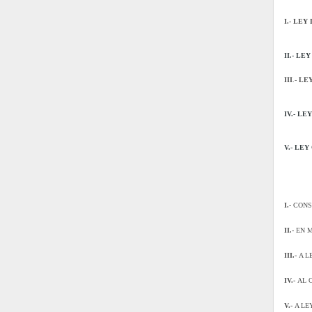
I.-
LEY 
II.-
LEY 
III
.-
LEY
IV.-
LEY
V.-
LEY 
I.-
CONST
II.-
EN M
III.-
A L
IV.-
AL C
V.-
A LE