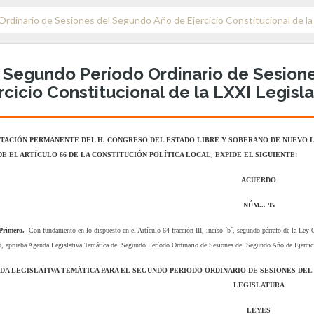
rdinario de Sesiones del Segundo Año de Ejercicio Constitucional de la
 Segundo Período Ordinario de Sesion
rcicio Constitucional de la LXXI Legisl
UTACIÓN PERMANENTE DEL H. CONGRESO DEL ESTADO LIBRE Y SOBERANO DE NUEVO L
E EL ARTÍCULO 66 DE LA CONSTITUCIÓN POLÍTICA LOCAL, EXPIDE EL SIGUIENTE:
ACUERDO
NÚM... 95
Primero.-
Con fundamento en lo dispuesto en el Artículo 64 fracción III, inciso ´b´, segundo párrafo de la Ley
o, aprueba Agenda Legislativa Temática del Segundo Período Ordinario de Sesiones del Segundo Año de Ejercicio
DA LEGISLATIVA TEMÁTICA PARA EL
SEGUNDO PERIODO ORDINARIO DE SESIONES
DEL
LEGISLATURA
LEYES