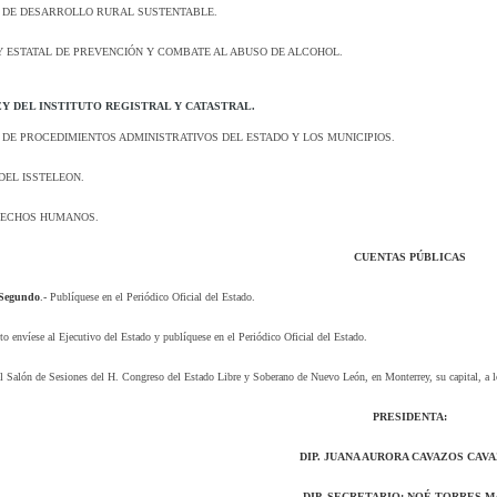
 DE DESARROLLO RURAL SUSTENTABLE.
 ESTATAL DE PREVENCIÓN Y COMBATE AL ABUSO DE ALCOHOL.
 LEY DEL INSTITUTO REGISTRAL Y CATASTRAL.
 DE PROCEDIMIENTOS ADMINISTRATIVOS DEL ESTADO Y LOS MUNICIPIOS.
DEL ISSTELEON.
ECHOS HUMANOS.
CUENTAS PÚBLICAS
 Segundo
.-
Publíquese en el Periódico Oficial del Estado.
to envíese al Ejecutivo del Estado y publíquese en el Periódico Oficial del Estado.
l Salón de Sesiones del H. Congreso del Estado Libre y Soberano de Nuevo León, en Monterrey, su capital, a l
PRESIDENTA:
DIP. JUANA AURORA CAVAZOS CAV
DIP. SECRETARIO: NOÉ TORRES M