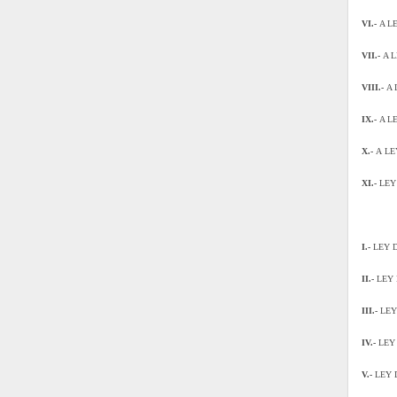
VI.-
A LE
VII.-
A L
VIII.-
A 
IX.-
A L
X.-
A
LE
XI.-
LEY 
I.-
LEY D
II.-
LEY 
III.-
LEY
IV.-
LEY
V.-
LEY 