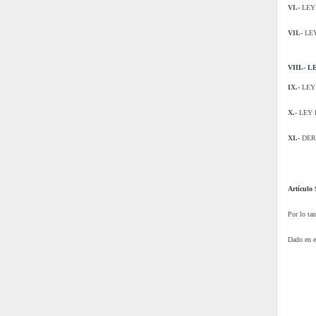
VI.-
LEY
VII.-
LEY
VIII.-
IX.-
LEY
X.-
LEY 
XI.-
DER
Artículo
Por lo tan
Dado en e