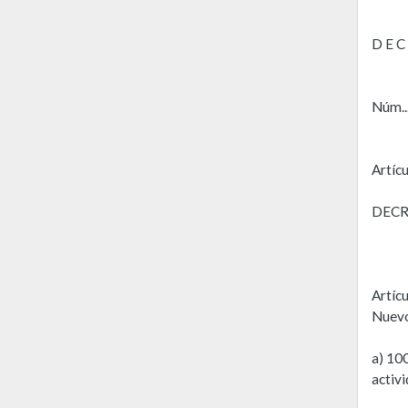
D E C
Núm...
Artíc
DECR
Artícu
Nuevo
a) 10
activ