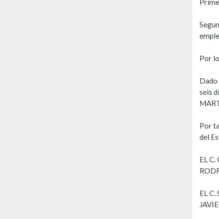
Primer
Segun
emple
Por lo
Dado 
seis 
MART
Por t
del Es
EL C
RODR
EL C
JAVI