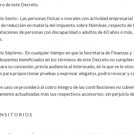
ro de este Decreto.
lo Sexto.- Las personas físicas o morales con actividad empresarial
de reducción en materia del Impuesto sobre Nóminas, respecto de 
ataciones de personas con discapacidad o adultos de 60 años o más
s.
lo Séptimo.- En cualquier tiempo en que la Secretaría de Finanzas y
ibuyentes beneficiados en los términos de este Decreto no cumpliero
ara su concesión, previa audiencia al interesado, en la que se le ot
es para proporcionar pruebas y expresar alegatos, podrá revocar y c
e caso se procederá al cobro íntegro de las contribuciones no cubie
amente actualizadas más sus respectivos accesorios; sin perjuicio d
N S I T O R I O S