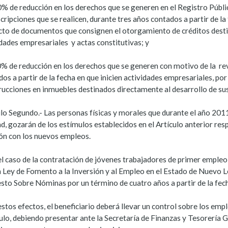
0% de reducción en los derechos que se generen en el Registro Públi
scripciones que se realicen, durante tres años contados a partir de la
cto de documentos que consignen el otorgamiento de créditos desti
dades empresariales y actas constitutivas; y
0% de reducción en los derechos que se generen con motivo de la revi
os a partir de la fecha en que inicien actividades empresariales, po
rucciones en inmuebles destinados directamente al desarrollo de sus
ulo Segundo.- Las personas físicas y morales que durante el año 20
ad, gozarán de los estímulos establecidos en el Artículo anterior r
ión con los nuevos empleos.
l caso de la contratación de jóvenes trabajadores de primer empleo,
la Ley de Fomento a la Inversión y al Empleo en el Estado de Nuevo 
sto Sobre Nóminas por un término de cuatro años a partir de la fec
stos efectos, el beneficiario deberá llevar un control sobre los emp
lo, debiendo presentar ante la Secretaría de Finanzas y Tesorería G