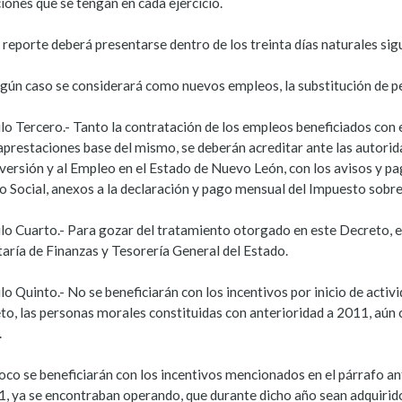
iones que se tengan en cada ejercicio.
reporte deberá presentarse dentro de los treinta días naturales sigu
ngún caso se considerará como nuevos empleos, la substitución de p
ulo Tercero.- Tanto la contratación de los empleos beneficiados con
aprestaciones base del mismo, se deberán acreditar ante las autori
nversión y al Empleo en el Estado de Nuevo León, con los avisos y p
o Social, anexos a la declaración y pago mensual del Impuesto sobr
lo Cuarto.- Para gozar del tratamiento otorgado en este Decreto, el 
taría de Finanzas y Tesorería General del Estado.
lo Quinto.- No se beneficiarán con los incentivos por inicio de activ
to, las personas morales constituidas con anterioridad a 2011, aú
.
co se beneficiarán con los incentivos mencionados en el párrafo ant
1, ya se encontraban operando, que durante dicho año sean adquiridos