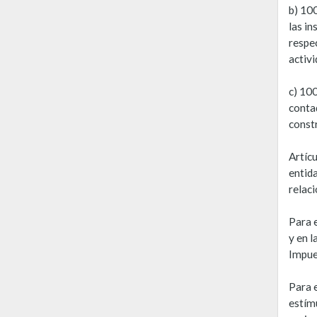
b) 10
las in
respe
activi
c) 10
contad
const
Artíc
entid
relac
Para e
y en 
Impue
Para e
estímu