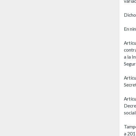
variac
Dicho 
En ni
Artíc
contr
a la I
Segur
Artícu
Secre
Artícu
Decre
social
Tampo
a 201