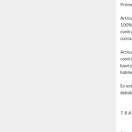
Prime
Artícu
100% 
contr
cuota
Artícu
contr
base p
hábil
En est
debid
T R A 