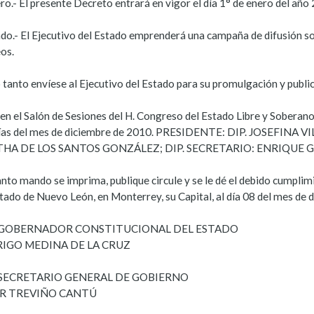
o.- El presente Decreto entrará en vigor el día 1° de enero del año
do.- El Ejecutivo del Estado emprenderá una campaña de difusión sob
os.
 tanto envíese al Ejecutivo del Estado para su promulgación y public
en el Salón de Sesiones del H. Congreso del Estado Libre y Soberano 
días del mes de diciembre de 2010. PRESIDENTE: DIP. JOSEFIN
HA DE LOS SANTOS GONZÁLEZ; DIP. SECRETARIO: ENRIQUE GUA
anto mando se imprima, publique circule y se le dé el debido cumpli
tado de Nuevo León, en Monterrey, su Capital, al día 08 del mes de 
. GOBERNADOR CONSTITUCIONAL DEL ESTADO
IGO MEDINA DE LA CRUZ
. SECRETARIO GENERAL DE GOBIERNO
ER TREVIÑO CANTÚ