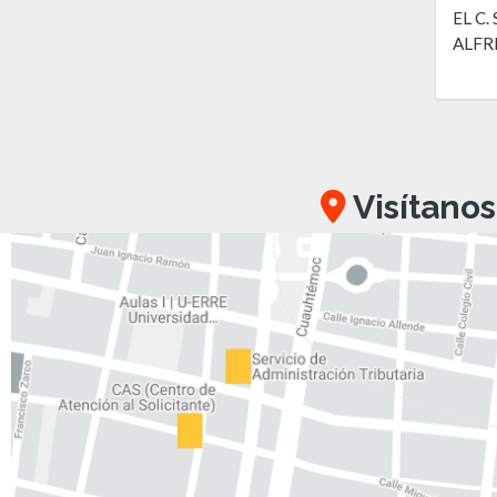
EL C
ALFR
Visítanos