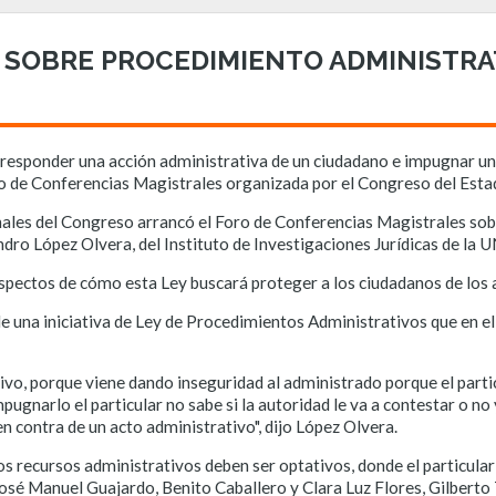
SOBRE PROCEDIMIENTO ADMINISTRA
 responder una acción administrativa de un ciudadano e impugnar un 
ro de Conferencias Magistrales organizada por el Congreso del Est
nales del Congreso arrancó el Foro de Conferencias Magistrales so
dro López Olvera, del Instituto de Investigaciones Jurídicas de la
aspectos de cómo esta Ley buscará proteger a los ciudadanos de los a
 de una iniciativa de Ley de Procedimientos Administrativos que en e
ativo, porque viene dando inseguridad al administrado porque el part
mpugnarlo el particular no sabe si la autoridad le va a contestar o no
en contra de un acto administrativo", dijo López Olvera.
s recursos administrativos deben ser optativos, donde el particular 
osé Manuel Guajardo, Benito Caballero y Clara Luz Flores, Gilberto