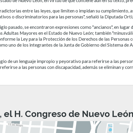
 Estado de Nuevo León, en virtud de que contiene aún en su texto, pr
radictorias entre las leyes, que limiten o impidan su cumplimiento, a
tivos o discriminatorios para las personas", señaló la Diputada Orti
 siglo pasado, se encontraron expresiones como "ancianos", en lugar
nas Adultas Mayores en el Estado de Nuevo León; también "minusválid
onforme la Ley para la Protección de los Derechos de las Personas 
 uno de los integrantes de la Junta de Gobierno del Sistema de As
igio de un lenguaje impropio y peyorativo para referirse a las per
 referirse a las personas con discapacidad, además se eliminan y corre
, el H. Congreso de Nuevo León 