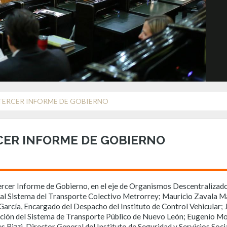
TERCER INFORME DE GOBIERNO
CER INFORME DE GOBIERNO
ercer Informe de Gobierno, en el eje de Organismos Descentralizados.
l Sistema del Transporte Colectivo Metrorrey; Mauricio Zavala Mar
rcía, Encargado del Despacho del Instituto de Control Vehicular; 
ación del Sistema de Transporte Público de Nuevo León; Eugenio Mo
Rizzi, Director General del Instituto de Seguridad y Servicios Socia