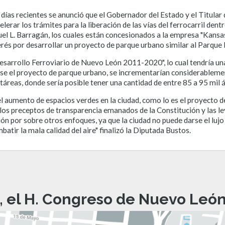
 días recientes se anunció que el Gobernador del Estado y el Titular
erar los trámites para la liberación de las vías del ferrocarril dent
uel L. Barragán, los cuales están concesionados a la empresa "Kansas
rés por desarrollar un proyecto de parque urbano similar al Parque
Desarrollo Ferroviario de Nuevo León 2011-2020", lo cual tendría una
arse el proyecto de parque urbano, se incrementarían considerableme
as, donde sería posible tener una cantidad de entre 85 a 95 mil á
l aumento de espacios verdes en la ciudad, como lo es el proyecto de
os preceptos de transparencia emanados de la Constitución y las l
ción por sobre otros enfoques, ya que la ciudad no puede darse el lu
atir la mala calidad del aire" finalizó la Diputada Bustos.
, el H. Congreso de Nuevo León 