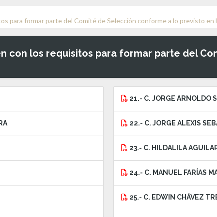
tos para formar parte del Comité de Selección conforme a lo previsto en 
n con los requisitos para formar parte del C
21.- C. JORGE ARNOLDO
RA
22.- C. JORGE ALEXIS S
23.- C. HILDALILA AGUIL
24.- C. MANUEL FARÍAS 
25.- C. EDWIN CHÁVEZ TR