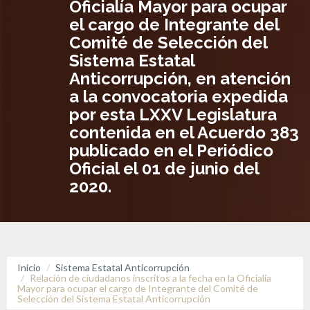
Oficialía Mayor para ocupar
el cargo de Integrante del
Comité de Selección del
Sistema Estatal
Anticorrupción, en atención
a la convocatoria expedida
por esta LXXV Legislatura
contenida en el Acuerdo 383
publicado en el Periódico
Oficial el 01 de junio del
2020.
Inicio
Sistema Estatal Anticorrupción
Relación de ciudadanos inscritos a la fecha en la Oficialía
Mayor para ocupar el cargo de Integrante del Comité de
Selección del Sistema Estatal Anticorrupción