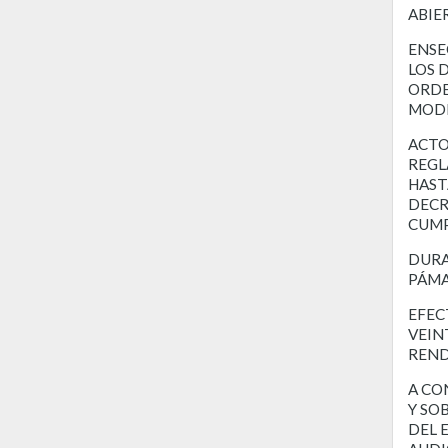
ABIE
ENSE
LOS 
ORDE
MODI
ACTO
REGL
HAST
DECR
CUMP
DURA
PÁMA
EFEC
VEIN
REND
A CO
Y SO
DEL 