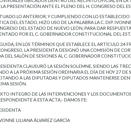
OVISUALES UBICADOS DENTRO DEL RECINTO OFICIAL EN LA
 LA PRESENTACIÓN ANTE EL PLENO DEL H. CONGRESO DEL E
TUADO LO ANTERIOR, Y CUMPLIENDO CON LO ESTABLECIDO 
TICA DEL ESTADO, HIZO USO DE LA PALABRA LA C. DIP. IVONN
ONGRESO DEL ESTADO DE NUEVO LEÓN, PARA DAR RESPUEST
ENTADO POR EL C. GOBERNADOR CONSTITUCIONAL DEL EST
GUIDA, EN LOS TÉRMINOS QUE ESTABLECE EL ARTÍCULO 24 F
CONGRESO, LA PRESIDENTA DESIGNÓ UNA COMISIÓN DE COR
DA DEL SALÓN DE SESIONES AL C. GOBERNADOR CONSTITUCI
RESIDENTA CLAUSURÓ LA SESIÓN SOLEMNE, SIENDO LAS TREC
NDO A LA PRÓXIMA SESIÓN ORDINARIA EL DÍA DE HOY 27 DE S
CITANDO A LAS DIPUTADAS Y DIPUTADOS MANTENERSE DENT
IMA SESIÓN.
EXTO INTEGRO DE LAS INTERVENCIONES Y LOS DOCUMENTOS 
ESPONDIENTE A ESTA ACTA.- DAMOS FE:
RESIDENTA
 IVONNE LILIANA ÁLVAREZ GARCÍA