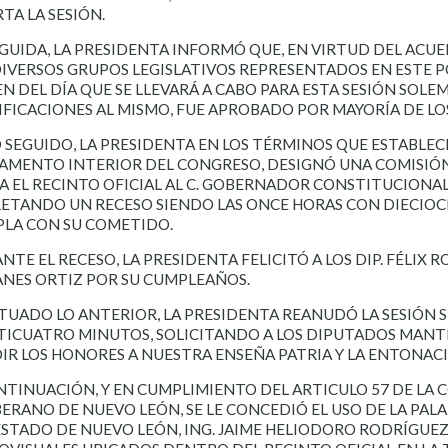
RTA LA SESIÓN.
GUIDA, LA PRESIDENTA INFORMÓ QUE, EN VIRTUD DEL AC
DIVERSOS GRUPOS LEGISLATIVOS REPRESENTADOS EN ESTE P
N DEL DÍA QUE SE LLEVARÁ A CABO PARA ESTA SESIÓN SOLEM
FICACIONES AL MISMO, FUE APROBADO POR MAYORÍA DE LO
 SEGUIDO, LA PRESIDENTA EN LOS TÉRMINOS QUE ESTABLECE 
AMENTO INTERIOR DEL CONGRESO, DESIGNÓ UNA COMISIÓN
A EL RECINTO OFICIAL AL C. GOBERNADOR CONSTITUCIONAL
ETANDO UN RECESO SIENDO LAS ONCE HORAS CON DIECIOC
LA CON SU COMETIDO.
NTE EL RECESO, LA PRESIDENTA FELICITÓ A LOS DIP. FÉLIX
NES ORTIZ POR SU CUMPLEAÑOS.
TUADO LO ANTERIOR, LA PRESIDENTA REANUDÓ LA SESIÓN 
TICUATRO MINUTOS, SOLICITANDO A LOS DIPUTADOS MANTEN
IR LOS HONORES A NUESTRA ENSEÑA PATRIA Y LA ENTONAC
NTINUACIÓN, Y EN CUMPLIMIENTO DEL ARTICULO 57 DE LA 
BERANO DE NUEVO LEÓN, SE LE CONCEDIÓ EL USO DE LA PA
ESTADO DE NUEVO LEÓN, ING. JAIME HELIODORO RODRÍGUEZ