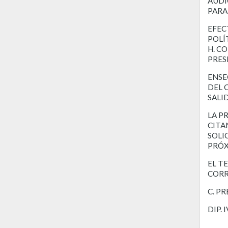
AUDI
PARA
EFEC
POLÍ
H. C
PRES
ENSE
DEL 
SALI
LA P
CITA
SOLI
PRÓX
EL T
CORR
C. P
DIP.