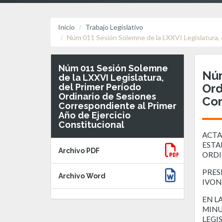
Inicio
Trabajo Legislativo
Núm 011 Sesión Solemne de la LXXVI Legislatura, 
Núm 011 Sesión Solemne
Núm
de la LXXVI Legislatura,
Ord
del Primer Período
Ordinario de Sesiones
Con
Correspondiente al Primer
Año de Ejercicio
Constitucional
ACTA
ESTA
Archivo PDF
ORDI
PRESI
Archivo Word
IVON
EN L
MINU
LEGI