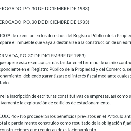
DEROGADO, P.O. 30 DE DICIEMBRE DE 1983)
DEROGADO, P.O. 30 DE DICIEMBRE DE 1983)
 100% de exención en los derechos del Registro Público de la Propied
pare el inmueble que vaya a destinarse a la construcción de un edif
ORMADA, P.O. 30 DE DICIEMBRE DE 1983)
ue opere esta exención, a más tardar en el término de un año contado 
pondiente en el Registro Público de la Propiedad y del Comercio, se d
onamiento; debiendo garantizarse el interés fiscal mediante cualesq
tado.
re la inscripción de escrituras constitutivas de empresas, así como
sivamente la explotación de edificios de estacionamiento.
ULO 4o.- No procederán los beneficios previstos en el Artículo ante
otal o parcialmente construido como resultado de la obligación fijad
 construcciones que requieran de estacionamiento.