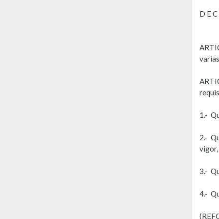
D E C
ARTIC
varias
ARTICU
requis
1.- Qu
2.- Q
vigor,
3.- Q
4.- Q
(REF