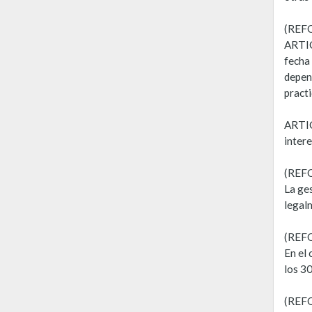
(REF
ARTICU
fecha 
depen
practi
ARTICU
intere
(REF
La ges
legal
(REF
En el 
los 30
(REF