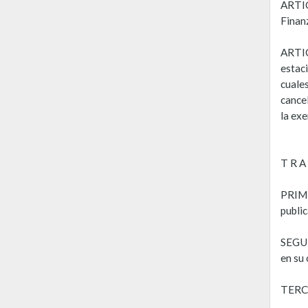
ARTIC
Finan
ARTIC
estac
cuales
cancel
la exe
T R A 
PRIME
public
SEGUN
en su 
TERCE