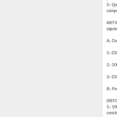
5.- Q
compe
ARTIC
sigui
A.- Du
1.- (
2.- 1
3.- (
B.- Po
(REF
1.- 1
const