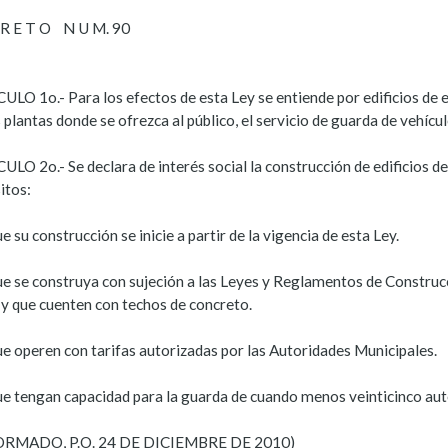
 R E T O N U M. 90
ULO 1o.- Para los efectos de esta Ley se entiende por edificios de 
 plantas donde se ofrezca al público, el servicio de guarda de vehíc
LO 2o.- Se declara de interés social la construcción de edificios d
itos:
e su construcción se inicie a partir de la vigencia de esta Ley.
ue se construya con sujeción a las Leyes y Reglamentos de Construcc
 y que cuenten con techos de concreto.
ue operen con tarifas autorizadas por las Autoridades Municipales.
ue tengan capacidad para la guarda de cuando menos veinticinco au
ORMADO, P.O. 24 DE DICIEMBRE DE 2010)