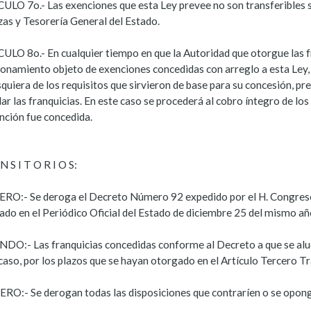
ULO 7o.- Las exenciones que esta Ley prevee no son transferibles si
zas y Tesorería General del Estado.
ULO 8o.- En cualquier tiempo en que la Autoridad que otorgue las fra
ionamiento objeto de exenciones concedidas con arreglo a esta Ley,
quiera de los requisitos que sirvieron de base para su concesión, pr
ar las franquicias. En este caso se procederá al cobro íntegro de lo
nción fue concedida.
N S I T O R I O S:
RO:- Se deroga el Decreto Número 92 expedido por el H. Congreso 
ado en el Periódico Oficial del Estado de diciembre 25 del mismo añ
DO:- Las franquicias concedidas conforme al Decreto a que se alude
caso, por los plazos que se hayan otorgado en el Artículo Tercero Tr
RO:- Se derogan todas las disposiciones que contraríen o se opongan