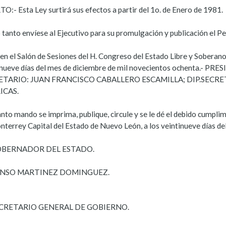
O:- Esta Ley surtirá sus efectos a partir del 1o. de Enero de 1981.
 tanto envíese al Ejecutivo para su promulgación y publicación el Pe
en el Salón de Sesiones del H. Congreso del Estado Libre y Soberano
inueve días del mes de diciembre de mil novecientos ochenta.-
ETARIO: JUAN FRANCISCO CABALLERO ESCAMILLA; DIP.SECRET
ICAS.
anto mando se imprima, publique, circule y se le dé el debido cumpli
nterrey Capital del Estado de Nuevo León, a los veintinueve días de
OBERNADOR DEL ESTADO.
NSO MARTINEZ DOMINGUEZ.
ECRETARIO GENERAL DE GOBIERNO.