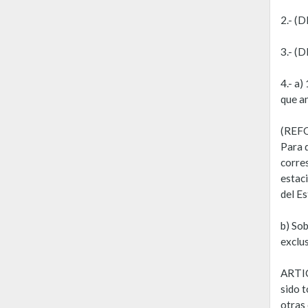
2.- (
3.- (
4.- a)
que am
(REF
Para q
corres
estaci
del Es
b) Sob
exclu
ARTIC
sido t
otras