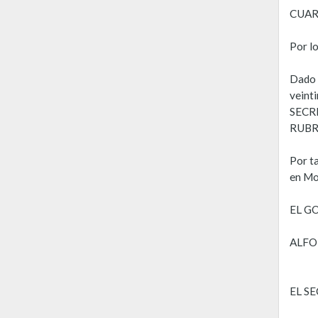
CUART
Por lo
Dado 
veint
SECR
RUBR
Por t
en Mo
EL G
ALFO
EL S