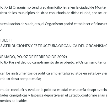
lo 7.- El Organismo tendrá su domicilio legal en la ciudad de Monte
iera de los municipios del área conurbada de dicha ciudad, por acuer
a realización de su objeto, el Organismo podrá establecer oficinas r
o.
TULO II
AS ATRIBUCIONES Y ESTRUCTURA ORGÁNICA DEL ORGANISM
ORMADO, P.O. 07 DE FEBRERO DE 2009)
lo 8.- Para el debido cumplimiento de su objeto, el Organismo tendrá
icar los instrumentos de política ambiental previstos en esta Ley y 
 ámbito de su competencia;
rmular, conducir y evaluar la política estatal en materia de aprovech
dades cinegéticas y la pesca deportiva en el Estado, conforme a las a
mentos aplicables;