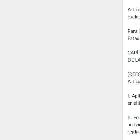
Artícu
cualqu
Para l
Estad
CAPÍ
DE L
(REF
Artícu
I. Apl
en el
II. Fo
activi
regla