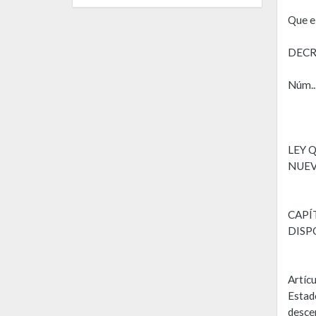
Que el
DEC
Núm..
LEY 
NUEV
CAPÍ
DISP
Artícu
Estad
desce