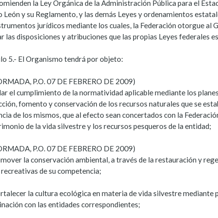
comienden la Ley Orgánica de la Administración Pública para el Esta
 León y su Reglamento, y las demás Leyes y ordenamientos estatales
strumentos jurídicos mediante los cuales, la Federación otorgue al G
r las disposiciones y atribuciones que las propias Leyes federales es
lo 5.- El Organismo tendrá por objeto:
ORMADA, P.O. 07 DE FEBRERO DE 2009)
ilar el cumplimiento de la normatividad aplicable mediante los plan
cción, fomento y conservación de los recursos naturales que se est
ncia de los mismos, que al efecto sean concertados con la Federación
rimonio de la vida silvestre y los recursos pesqueros de la entidad;
ORMADA, P.O. 07 DE FEBRERO DE 2009)
omover la conservación ambiental, a través de la restauración y rege
 recreativas de su competencia;
ortalecer la cultura ecológica en materia de vida silvestre mediant
inación con las entidades correspondientes;