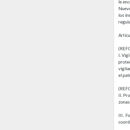
le en
Nuevo
los in
regula
Artícu
(REF
I. Vig
prote
vigila
el pat
(REF
II. Pr
zonas
III. F
coord