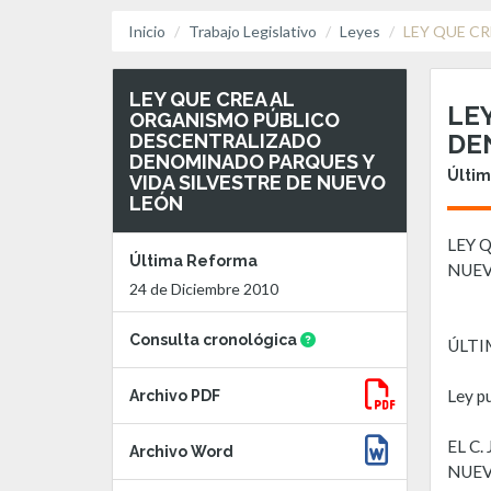
Inicio
Trabajo Legislativo
Leyes
LEY QUE C
LEY QUE CREA AL
LE
ORGANISMO PÚBLICO
DE
DESCENTRALIZADO
DENOMINADO PARQUES Y
Últim
VIDA SILVESTRE DE NUEVO
LEÓN
LEY 
Última Reforma
NUEV
24 de Diciembre 2010
Consulta cronológica
ÚLTI
Ley p
Archivo PDF
EL C
Archivo Word
NUEV