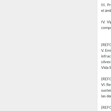
III. P
el ámb
IV. Vi
compet
(REF
V. Emi
infrac
silves
Vida S
(REF
VI. R
susten
las d
(REF