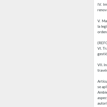
IV. Im
renova
V. Ma
la leg
orden
(REF
VI. T
gestió
VII. I
través
Artícu
se ap
Ambie
aspec
autori