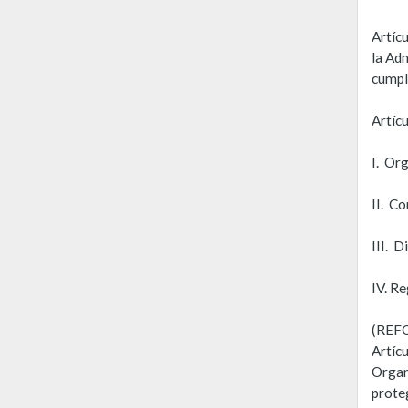
Artíc
la Adm
cumpl
Artícu
I. Or
II. C
III. D
IV. R
(REF
Artícu
Organ
proteg