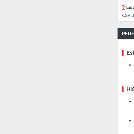
Lis
CSV d
PERF
Es
HI