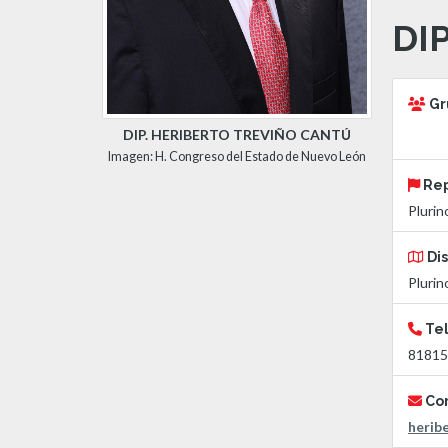
DI
Gru
DIP. HERIBERTO TREVIÑO CANTÚ
Imagen: H. Congreso del Estado de Nuevo León
Rep
Plurin
Dis
Plurin
Tel
81815
Cor
herib