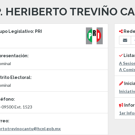
P. HERIBERTO TREVIÑO C
po Legislativo: PRI
Redes
Lista
resentación:
A Sesio
ominal
A Comi
trito Electoral:
Inici
ominal
Iniciati
éfono:
Info
-09500 Ext. 1523
1er Inf
reo:
ertotrevinocantu@hcnl.gob.mx