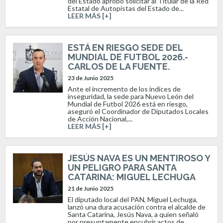
del Estado aprobó solicitar al Titular de la Red
Estatal de Autopistas del Estado de...
LEER MÁS [+]
ESTÁ EN RIESGO SEDE DEL
MUNDIAL DE FUTBOL 2026.-
CARLOS DE LA FUENTE.
23 de Junio 2025
Ante el incremento de los índices de
inseguridad, la sede para Nuevo León del
Mundial de Futbol 2026 está en riesgo,
aseguró el Coordinador de Diputados Locales
de Acción Nacional,...
LEER MÁS [+]
JESÚS NAVA ES UN MENTIROSO Y
UN PELIGRO PARA SANTA
CATARINA: MIGUEL LECHUGA
21 de Junio 2025
El diputado local del PAN, Miguel Lechuga,
lanzó una dura acusación contra el alcalde de
Santa Catarina, Jesús Nava, a quien señaló
por presuntamente encubrir actos de