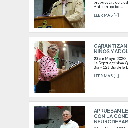
propuestas de ciuda
Anticorrupción...
LEER MÁS [+]
GARANTIZAN 
NIÑOS Y ADO
28 de Mayo 2020
La Septuagésima Qu
Bis y 121 Bis de la
LEER MÁS [+]
APRUEBAN LE
CON LA COND
NEURODESARR